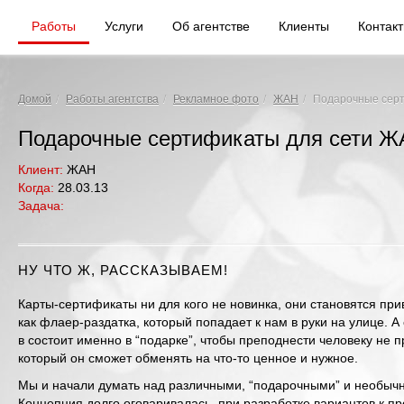
Работы
Услуги
Об агентстве
Клиенты
Контак
Домой
/
Работы агентства
/
Рекламное фото
/
ЖАН
/
Подарочные сер
Подарочные сертификаты для сети 
Клиент:
ЖАН
Когда:
28.03.13
Задача:
НУ ЧТО Ж, РАССКАЗЫВАЕМ!
Карты-сертификаты ни для кого не новинка, они становятся пр
как флаер-раздатка, который попадает к нам в руки на улице. А
в состоит именно в “подарке”, чтобы преподнести человеку не п
который он сможет обменять на что-то ценное и нужное.
Мы и начали думать над различными, “подарочными” и необыч
Концепция долго оговаривалась, при разработке вариантов к п