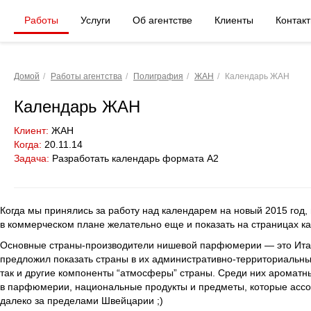
Работы
Услуги
Об агентстве
Клиенты
Контак
Домой
/
Работы агентства
/
Полиграфия
/
ЖАН
/
Календарь ЖАН
Календарь ЖАН
Клиент:
ЖАН
Когда:
20.11.14
Задача:
Разработать календарь формата А2
Когда мы принялись за работу над календарем на новый 2015 год, 
в коммерческом плане желательно еще и показать на страницах 
Основные страны-производители нишевой парфюмерии — это Итал
предложил показать страны в их административно-территориальны
так и другие компоненты “атмосферы” страны. Среди них ароматн
в парфюмерии, национальные продукты и предметы, которые ассоц
далеко за пределами Швейцарии ;)